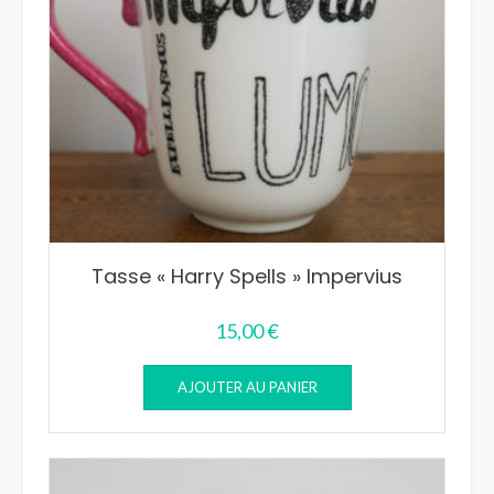
Tasse « Harry Spells » Impervius
15,00
€
AJOUTER AU PANIER