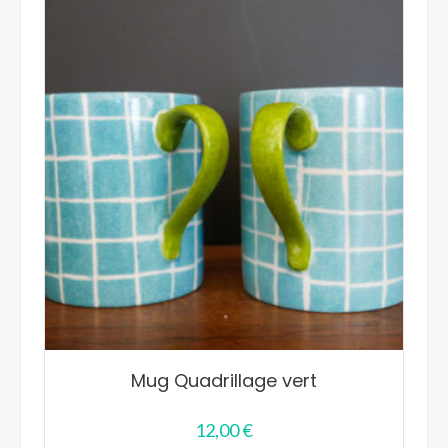
au
plus
ancien
Mug Quadrillage vert
12,00
€