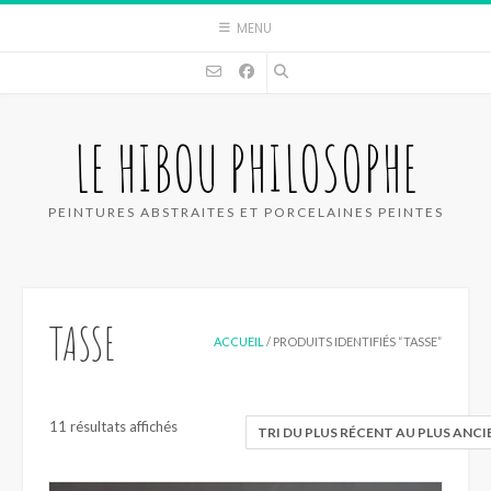
Skip
MENU
to
content
LE HIBOU PHILOSOPHE
PEINTURES ABSTRAITES ET PORCELAINES PEINTES
TASSE
ACCUEIL
/ PRODUITS IDENTIFIÉS “TASSE”
Trié
11 résultats affichés
du
plus
récent