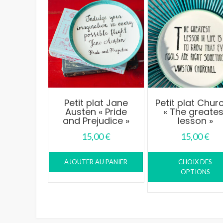
au
plus
ancien
Petit plat Jane
Petit plat Churc
Austen « Pride
« The greates
and Prejudice »
lesson »
15,00
€
15,00
€
AJOUTER AU PANIER
CHOIX DES
OPTIONS