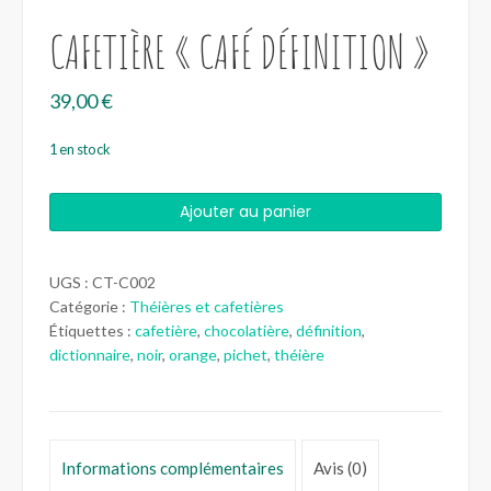
CAFETIÈRE « CAFÉ DÉFINITION »
39,00
€
1 en stock
quantité
Ajouter au panier
de
Cafetière
"Café
UGS :
CT-C002
définition"
Catégorie :
Théières et cafetières
Étiquettes :
cafetière
,
chocolatière
,
définition
,
dictionnaire
,
noir
,
orange
,
pichet
,
théière
Informations complémentaires
Avis (0)