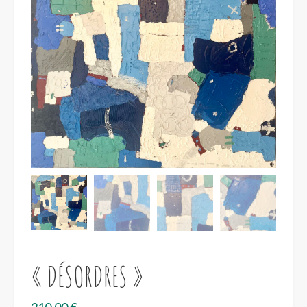
« DÉSORDRES »
210,00
€