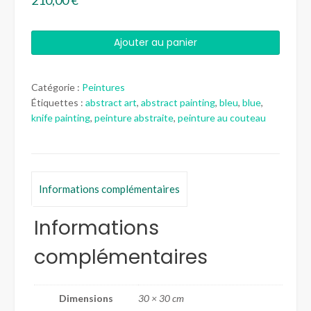
quantité
Ajouter au panier
de
"Désordres"
Catégorie :
Peintures
Étiquettes :
abstract art
,
abstract painting
,
bleu
,
blue
,
knife painting
,
peinture abstraite
,
peinture au couteau
Informations complémentaires
Informations
complémentaires
Dimensions
30 × 30 cm