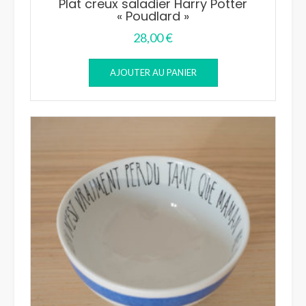
Plat creux saladier Harry Potter
« Poudlard »
28,00
€
AJOUTER AU PANIER