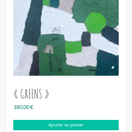
« GREENS »
180,00
€
quantité
Ajouter au panier
de