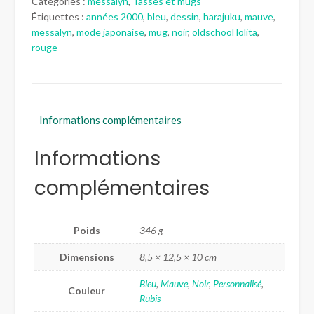
Catégories :
messalyn
,
Tasses et mugs
Étiquettes :
années 2000
,
bleu
,
dessin
,
harajuku
,
mauve
,
messalyn
,
mode japonaise
,
mug
,
noir
,
oldschool lolita
,
rouge
Informations complémentaires
Informations
complémentaires
Poids
346 g
Dimensions
8,5 × 12,5 × 10 cm
Bleu
,
Mauve
,
Noir
,
Personnalisé
,
Couleur
Rubis