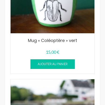
Mug « Coléoptère » vert
15,00
€
AJOUTER AU PANIER