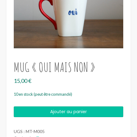
MUG « OUI MAIS NON »
15,00
€
10 en stock (peut être commandé)
quantité
Ajouter au panier
de
Mug
"Oui
UGS :
MT-M005
mais