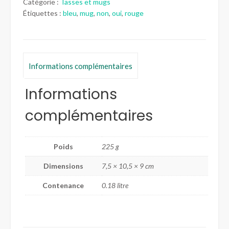
Catégorie :
Tasses et mugs
non"
Étiquettes :
bleu
,
mug
,
non
,
oui
,
rouge
Informations complémentaires
Informations
complémentaires
Poids
225 g
Dimensions
7,5 × 10,5 × 9 cm
Contenance
0.18 litre