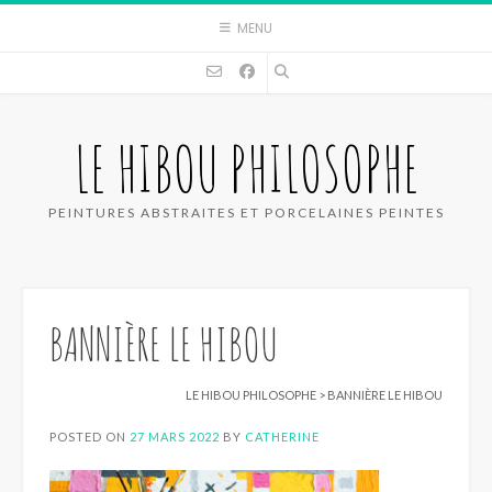
Skip
MENU
to
content
LE HIBOU PHILOSOPHE
PEINTURES ABSTRAITES ET PORCELAINES PEINTES
BANNIÈRE LE HIBOU
LE HIBOU PHILOSOPHE
>
BANNIÈRE LE HIBOU
POSTED ON
27 MARS 2022
BY
CATHERINE