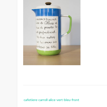
Post
cafetiere-carroll-alice-vert-bleu-front
navigation