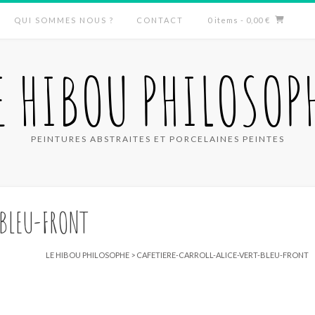
QUI SOMMES NOUS ?
CONTACT
0 items
- 0,00 €
E HIBOU PHILOSOP
PEINTURES ABSTRAITES ET PORCELAINES PEINTES
-BLEU-FRONT
LE HIBOU PHILOSOPHE
>
CAFETIERE-CARROLL-ALICE-VERT-BLEU-FRONT