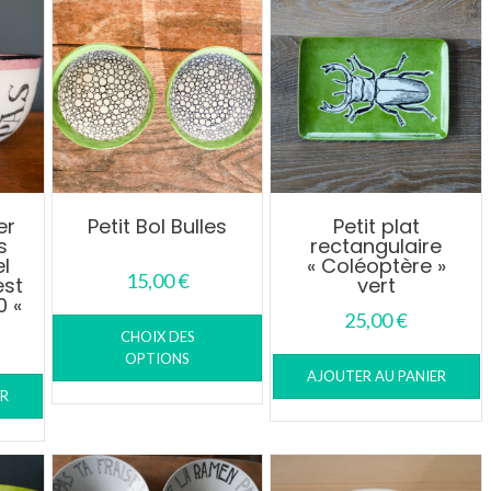
er
Petit Bol Bulles
Petit plat
s
rectangulaire
l
« Coléoptère »
15,00
€
est
vert
0 «
Ce
25,00
€
CHOIX DES
produit
OPTIONS
a
AJOUTER AU PANIER
plusieurs
ER
variations.
Les
options
peuvent