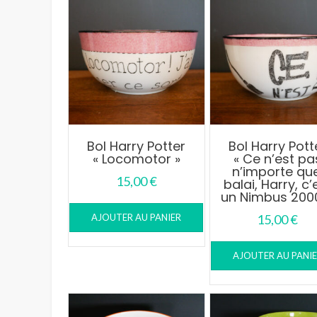
au
plus
ancien
Bol Harry Potter
Bol Harry Pott
« Locomotor »
« Ce n’est pa
n’importe que
15,00
€
balai, Harry, c’
un Nimbus 200
AJOUTER AU PANIER
15,00
€
AJOUTER AU PANI