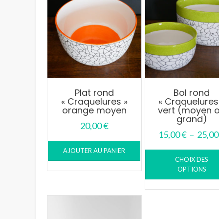
Plat rond
Bol rond
« Craquelures »
« Craquelures
orange moyen
vert (moyen 
grand)
20,00
€
15,00
€
–
25,0
AJOUTER AU PANIER
CHOIX DES
OPTIONS