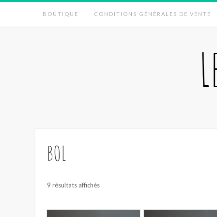
Skip
BOUTIQUE
CONDITIONS GÉNÉRALES DE VENTE
to
content
L
BOL
Trié
9 résultats affichés
du
plus
récent