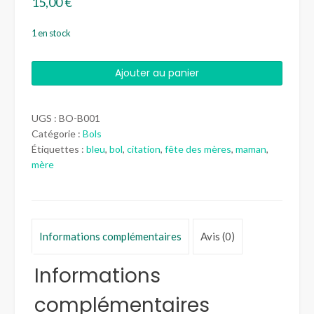
15,00
€
1 en stock
quantité
Ajouter au panier
de
Bol
"Rien
UGS :
BO-B001
n'est
Catégorie :
Bols
perdu"
Étiquettes :
bleu
,
bol
,
citation
,
fête des mères
,
maman
,
mère
Informations complémentaires
Avis (0)
Informations
complémentaires