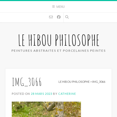
Skip
MENU
to
content
LE HIBOU PHILOSOPHE
PEINTURES ABSTRAITES ET PORCELAINES PEINTES
IMG_3066
LE HIBOU PHILOSOPHE
>
IMG_3066
POSTED ON
28 MARS 2023
BY
CATHERINE