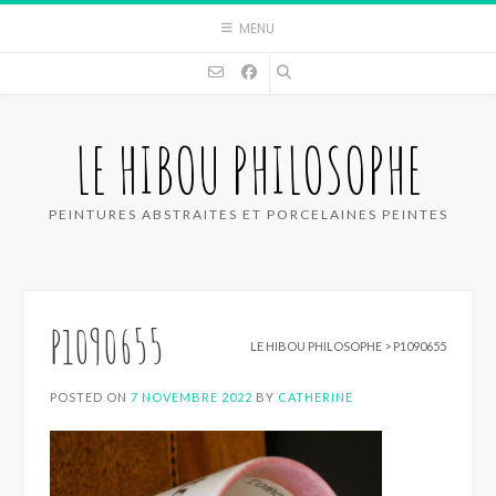
Skip
MENU
to
content
LE HIBOU PHILOSOPHE
PEINTURES ABSTRAITES ET PORCELAINES PEINTES
P1090655
LE HIBOU PHILOSOPHE
>
P1090655
POSTED ON
7 NOVEMBRE 2022
BY
CATHERINE