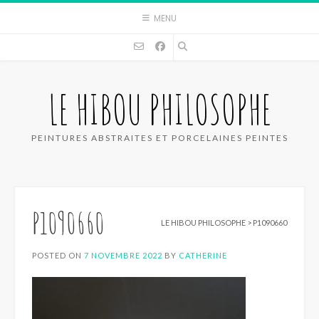
Skip
MENU
to
content
LE HIBOU PHILOSOPHE
PEINTURES ABSTRAITES ET PORCELAINES PEINTES
P1090660
LE HIBOU PHILOSOPHE
>
P1090660
POSTED ON
7 NOVEMBRE 2022
BY
CATHERINE