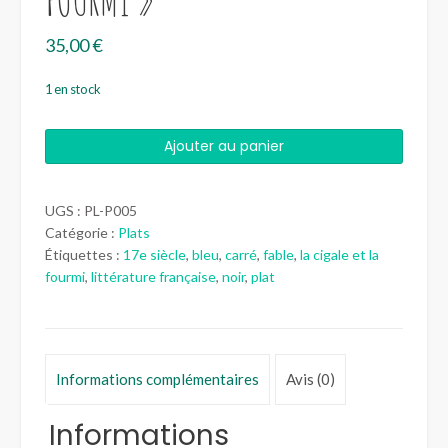
35,00
€
1 en stock
quantité
Ajouter au panier
de
Plat
carré
UGS :
PL-P005
"La
Catégorie :
Plats
Cigale
Étiquettes :
17e siècle
,
bleu
,
carré
,
fable
,
la cigale et la
et
fourmi
,
littérature française
,
noir
,
plat
la
Fourmi"
Informations complémentaires
Avis (0)
Informations