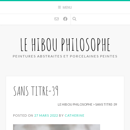
Skip
MENU
to
content
LE HIBOU PHILOSOPHE
PEINTURES ABSTRAITES ET PORCELAINES PEINTES
SANS TITRE-39
LE HIBOU PHILOSOPHE
>
SANS TITRE-39
POSTED ON
27 MARS 2022
BY
CATHERINE