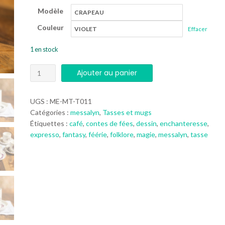
initial
actuel
Modèle
était :
est :
Couleur
Effacer
20,00 €.
10,00 €.
1 en stock
quantité
Ajouter au panier
de
Tasse
UGS :
ME-MT-T011
expresso
Catégories :
messalyn
,
Tasses et mugs
"Enchanteresse"
Étiquettes :
café
,
contes de fées
,
dessin
,
enchanteresse
,
expresso
,
fantasy
,
féérie
,
folklore
,
magie
,
messalyn
,
tasse