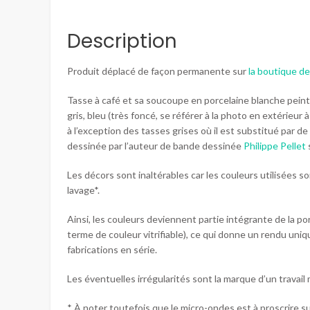
Description
Produit déplacé de façon permanente sur
la boutique d
Tasse à café et sa soucoupe en porcelaine blanche peinte à
gris, bleu (très foncé, se référer à la photo en extérieur à 
à l’exception des tasses grises où il est substitué par de
dessinée par l’auteur de bande dessinée
Philippe Pellet
Les décors sont inaltérables car les couleurs utilisées so
lavage*.
Ainsi, les couleurs deviennent partie intégrante de la porc
terme de couleur vitrifiable), ce qui donne un rendu uniq
fabrications en série.
Les éventuelles irrégularités sont la marque d’un travai
* À noter toutefois que le micro-ondes est à proscrire su