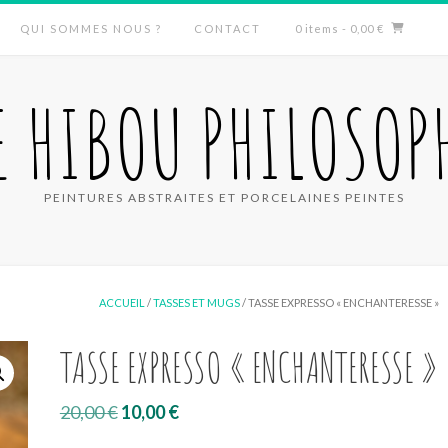
QUI SOMMES NOUS ?
CONTACT
0 items
- 0,00 €
E HIBOU PHILOSOP
PEINTURES ABSTRAITES ET PORCELAINES PEINTES
ACCUEIL
/
TASSES ET MUGS
/ TASSE EXPRESSO « ENCHANTERESSE »
TASSE EXPRESSO « ENCHANTERESSE »
Le
Le
20,00
€
10,00
€
prix
prix