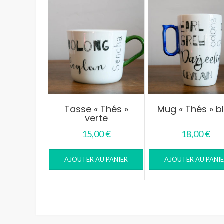
Tasse « Thés »
Mug « Thés » b
verte
15,00
€
18,00
€
AJOUTER AU PANIER
AJOUTER AU PANI