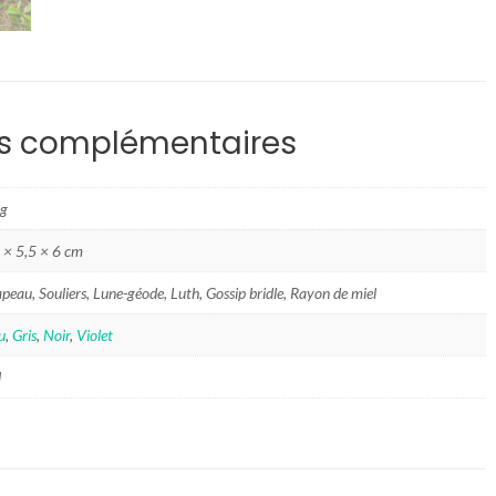
ns complémentaires
 g
 × 5,5 × 6 cm
peau, Souliers, Lune-géode, Luth, Gossip bridle, Rayon de miel
u
,
Gris
,
Noir
,
Violet
l