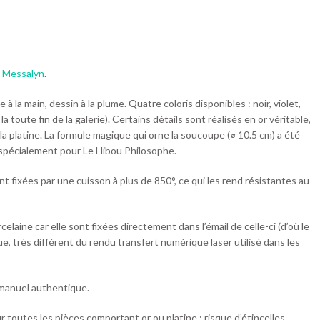
e Messalyn
.
 la main, dessin à la plume. Quatre coloris disponibles : noir, violet,
la toute fin de la galerie). Certains détails sont réalisés en or véritable,
 la platine. La formule magique qui orne la soucoupe (⌀ 10.5 cm) a été
spécialement pour Le Hibou Philosophe.
nt fixées par une cuisson à plus de 850°, ce qui les rend résistantes au
elaine car elle sont fixées directement dans l’émail de celle-ci (d’où le
ue, très différent du rendu transfert numérique laser utilisé dans les
l manuel authentique.
r toutes les pièces comportant or ou platine : risque d’étincelles.